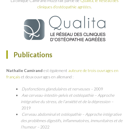
La clinique Camirand Muzzi fait partie de
Qualita, le Réseau des
cliniques d’ostéopathie agréées
.
Publications
Natha
lie Camirand
est également
auteure de trois ouvrages en
français
et deux ouvrages en allemand :
Dysfonctions glandulaires et nerveuses –
2009
Axe cerveau-intestin-pelvis et ostéopathie – Approche
intégrative du stress, de l’anxiété et de la dépression –
2019
Cerveau abdominal et ostéopathie – Approche intégrative
des problèmes digestifs, inflammatoires, immunitaires et de
l’humeur –
2022